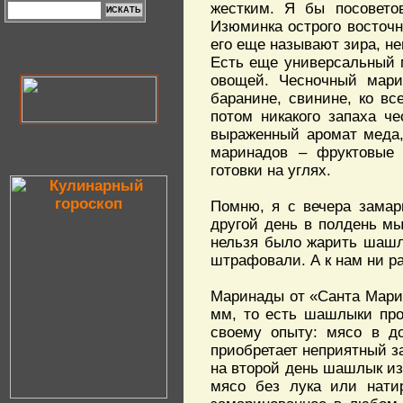
жестким. Я бы посовето
Изюминка острого восточн
его еще называют зира, н
Есть еще универсальный м
овощей. Чесночный мари
баранине, свинине, ко вс
потом никакого запаха ч
выраженный аромат меда,
маринадов – фруктовые 
готовки на углях.
Помню, я с вечера зама
другой день в полдень мы
нельзя было жарить шашл
штрафовали. А к нам ни ра
Маринады от «Санта Марии
мм, то есть шашлыки про
своему опыту: мясо в д
приобретает неприятный за
на второй день шашлык из
мясо без лука или нати