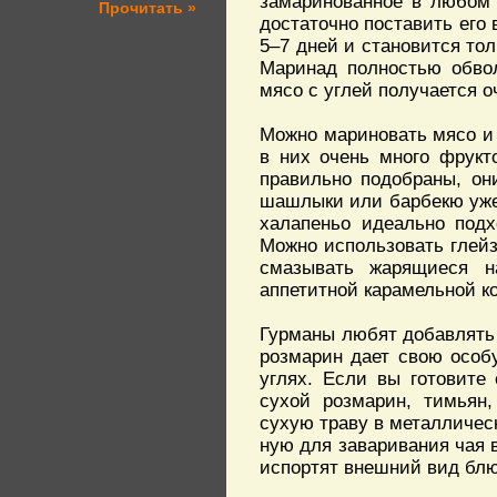
замаринованное в любом 
Прочитать »
достаточно поставить его 
5–7 дней и становится тол
Маринад полностью обвол
мясо с углей получается о
Можно мариновать мясо и 
в них очень много фрукт
правильно подобраны, он
шашлыки или барбекю уже 
халапеньо идеально подх
Можно использовать глейз
смазывать жарящиеся н
аппетитной карамельной ко
Гурманы любят добавлять
розмарин дает свою особу
углях. Если вы готовите
сухой розмарин, тимьян
сухую траву в металлическ
ную для заваривания чая в
испортят внешний вид бл