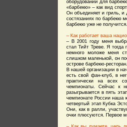
оборудовании для барбекю
«барбекю» – как вид спорт
Он объединяет и гриль, и
состязаниях по барбекю мо
барбекю уже не получится
– Как работает ваша наци
– В 2001 году меня выбр
стал Тийт Треве. Я тогда 
немного моложе меня ст
слишком маленькой, он по
острове барбекю-ресторан.
В нашей организации в нача
есть свой фан-клуб, в не
практически на всех с
чемпионаты. Сейчас к н
разыгрывается в пять эта
чемпионате России наша 
четвертый этап Кубка Эсто
Они, как в ралли, участв
очки плюсуются. Первое мес
– Как вы думаете, цель 