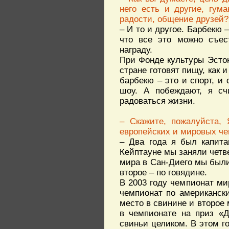
него есть и другие, гум
радости, общение друзей?
– И то и другое. Барбекю 
что все это можно съес
награду.
При Фонде культуры Эстон
стране готовят пищу, как и
барбекю – это и спорт, и 
шоу. А побеждают, я сч
радоваться жизни.
– Скажите, пожалуйста, 
европейских и мировых че
– Два года я был капита
Кейптауне мы заняли четв
мира в Сан-Диего мы были
второе – по говядине.
В 2003 году чемпионат м
чемпионат по американск
место в свинине и второе
в чемпионате на приз «Д
свиньи целиком. В этом го