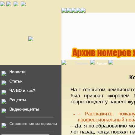
Главная
Архив
Новости
К
Статьи
На I открытом чемпионат
ЧА-ВО и как?
был признан «королем 
Рецепты
корреспонденту нашего жу
Видео-рецепты
– Расскажите, пожа
профессиональный пов
Справочные материалы
– Да, я по образованию м
лет назад, когда поехал н