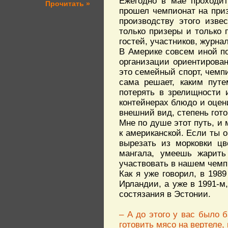
Ежегодно в мае проходи
Прочитать »
прошел чемпионат на приз
производству этого изве
только призеры и только 
гостей, участников, журна
В Америке совсем иной п
организации ориентирова
это семейный спорт, чемп
сама решает, каким путе
потерять в зрелищности 
контейнерах блюдо и оцени
внешний вид, степень гото
Мне по душе этот путь, и
к американской. Если ты о
вырезать из морковки ц
мангала, умеешь жарить
участвовать в нашем чемп
Как я уже говорил, в 198
Ирландии, а уже в 1991-
состязания в Эстонии.
– А до этого у вас было 
готовить мясо на вертеле, 