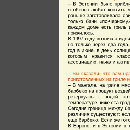
– В Эстонии было прибли
особенно любят коптить 
раньше заготавливала сви
только бани «по-черному
каждом доме есть гриль 
прижилось.
В 1997 году возникла иде
но только через два год
год в июне, в день солнц
которым нравится клас
ассоциацию, начали актив
– Вы сказали, что вам нр
приготовленных на гриле 
– В мангале, на гриле мя
барбекю на продукт возде
резервуары с водой, ко
температуре ниже ста град
Сегодня граница между б
различия существуют: есл
еще барбекю. Если же гото
В Европе, и в Эстонии в 