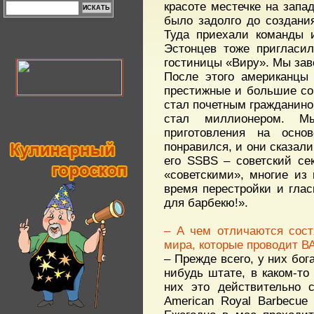
красоте местечке на зап
было задолго до создани
Туда приехали команды 
Эстонцев тоже пригласил
гостиницы «Виру». Мы зав
После этого американцы 
престижные и большие сор
стал почетным гражданином
стал миллионером. Мы
приготовления на осно
понравился, и они сказали
его SSBS – советский се
«советскими», многие из 
время перестройки и глас
для барбекю!».
– А чем отличаются сост
мира, которые проводит В
– Прежде всего, у них бог
нибудь штате, в каком-то
них это действительно с
American Royal Barbecue