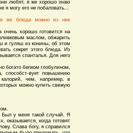
 они любят, я же хорошо знаю
е я могу его не побаловать...
кие же блюда можно из нее
а очень хорошо готовится на
 оливковым маслом, обжарить
ош и гуляш из конины, об этом
ывать секрет этого блюда. Из
зывается спанталья. Для него
Оно богато белком глобулином,
а, способст-вует повышению
 калорий, чем, например, в
 которых можно купить свежую
сом.
 Был у меня такой случай. Я
х, оказывается, когда готовят
ову. Слава богу, я справился
трудным было придумать, что