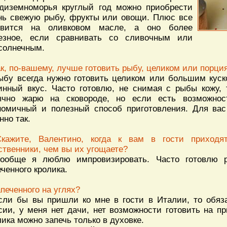
диземноморья круглый год можно приобрести
нь свежую рыбу, фрукты или овощи. Плюс все
овится на оливковом масле, а оно более
езное, если сравнивать со сливочным или
солнечным.
ак, по-вашему, лучше готовить рыбу, целиком или порци
ыбу всегда нужно готовить целиком или большим куско
инный вкус. Часто готовлю, не снимая с рыбы кожу, 
чно жарю на сковороде, но если есть возможнос
номичный и полезный способ приготовления. Для вас
нно так.
кажите, Валентино, когда к вам в гости приход
ственники, чем вы их угощаете?
ообще я люблю импровизировать. Часто готовлю р
еченного кролика.
апеченного на углях?
сли бы вы пришли ко мне в гости в Италии, то обязат
сии, у меня нет дачи, нет возможности готовить на пр
лика можно запечь только в духовке.