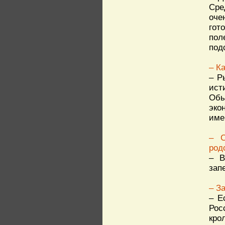
Сре
оче
гот
пол
под
– К
– Р
ист
Обы
эко
име
– С
род
– В
зап
– З
– Е
Рос
кро