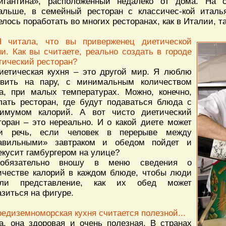
игантина», расположенный недалеко от дома. На
альше, в семейный ресторан с классичес-кой италь
елось поработать во многих ресторанах, как в Италии, та
 читала, что вы приверженец диетической
ни. Как вы считаете, реально создать в городе
тический ресторан?
иетическая кухня – это другой мир. Я люблю
овить на пару, с минимальным количеством
а, при малых температурах. Можно, конечно,
лать ресторан, где будут подаваться блюда с
имумом калорий. А вот чисто диетический
торан – это нереально. И о какой диете может
и речь, если человек в перерыве между
авильными» завтраком и обедом пойдет и
екусит гамбургером на улице?
обязательно вношу в меню сведения о
ичестве калорий в каждом блюде, чтобы люди
ели представление, как их обед может
азиться на фигуре.
редиземноморская кухня считается полезной...
а, она здоровая и очень полезная. В странах