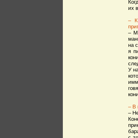
Ког
их 
– К
при
– М
ман
на 
я п
кон
сле
У н
кот
имм
гов
кон
– В
– Н
Кон
при
бар
с т