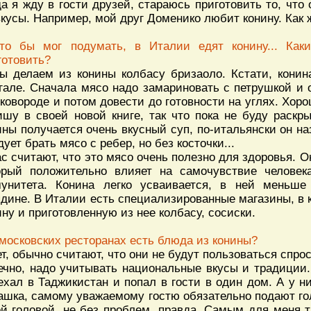
да я жду в гости друзей, стараюсь приготовить то, что
вкусы. Например, мой друг Доменико любит конину. Как ж
то бы мог подумать, в Италии едят конину... Ка
готовить?
ы делаем из конины колбасу бризаоло. Кстати, конин
гале. Сначала мясо надо замариновать с петрушкой и
сковороде и потом довести до готовности на углях. Хор
ишу в своей новой книге, так что пока не буду раскр
ины получается очень вкусный суп, по-итальянски он на
дует брать мясо с ребер, но без косточки...
ас считают, что это мясо очень полезно для здоровья. 
орый положительно влияет на самочувствие человек
унитета. Конина легко усваивается, в ней меньше
ядине. В Италии есть специализированные магазины, в
ину и приготовленную из нее колбасу, сосиски.
 московских ресторанах есть блюда из конины?
ет, обычно считают, что они не будут пользоваться спро
ечно, надо учитывать национальные вкусы и традиции.
ехал в Таджикистан и попал в гости в один дом. А у ни
ашка, самому уважаемому гостю обязательно подают гол
ой головой, не без проблем, правда. Самым для меня 