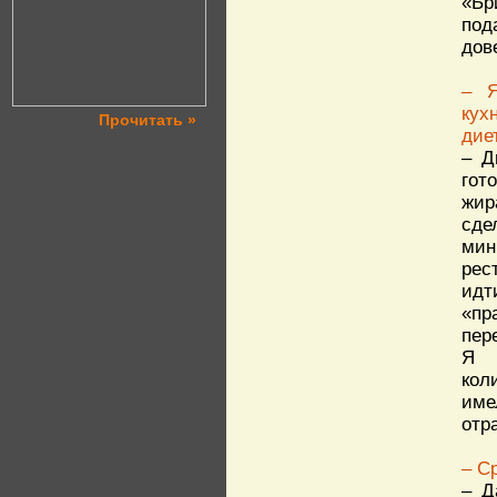
«Бр
под
дов
– Я
кух
Прочитать »
дие
– Д
гот
жир
сде
мин
рес
идт
«пр
пер
Я 
кол
им
отр
– С
– Д