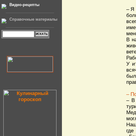
Видео-рецепты
– Я
бол
Справочные материалы
все
име
мен
В н
жив
вет
Раб
У и
вся
был
пра
– П
– В
тур
Мед
мог
Наш
где