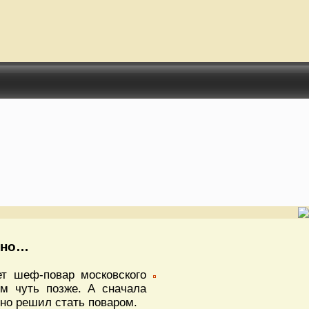
ино…
ет шеф-повар московского
ом чуть позже. А сначала
ино решил стать поваром.