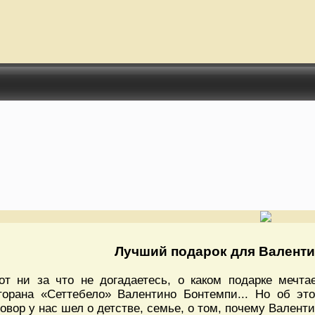
Лучший подарок для Валент
от ни за что не догадаетесь, о каком подарке мечта
торана «Сеттебело» Валентино Бонтемпи... Но об эт
говор у нас шел о детстве, семье, о том, почему Валент