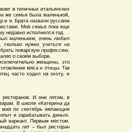
ывает в типичных итальянских
ша же семья была маленькой,
р и я. Брата назвали русским
нистами. Моя семья пока еще
ему недавно исполнился год.
был маленьким, очень любил
, сколько нужно учиться на
выбрать поварскую профессию.
жалел о своем выборе.
 исключительно женщины, это
готовление мяса и птицы. Так
тец часто ходил на охоту, и
 ресторанов. И они летом, в
варам. В школе «Катерина да
ла мая по сентябрь желающие
 опыт и зарабатывать деньги.
ный вариант. Первым местом,
ырнадцать лет – был ресторан