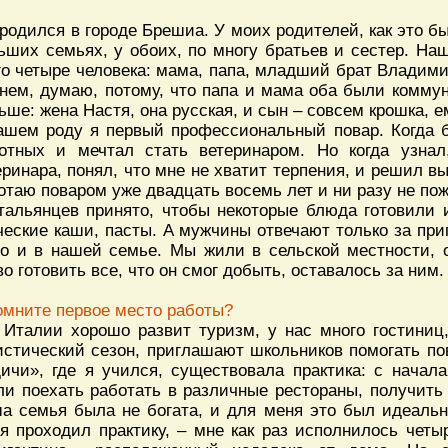
 родился в городе Брешиа. У моих родителей, как это б
ьших семьях, у обоих, по многу братьев и сестер. На
го четыре человека: мама, папа, младший брат Владими
нем, думаю, потому, что папа и мама оба были комму
ьше: жена Настя, она русская, и сын – совсем крошка, 
ашем роду я первый профессиональный повар. Когда 
отных и мечтал стать ветеринаром. Но когда узнал
еринара, понял, что мне не хватит терпения, и решил 
отаю поваром уже двадцать восемь лет и ни разу не по
тальянцев принято, чтобы некоторые блюда готовили
ческие каши, пасты. А мужчины отвечают только за при
о и в нашей семье. Мы жили в сельской местности, о
во готовить все, что он смог добыть, оставалось за ним.
омните первое место работы?
 Италии хорошо развит туризм, у нас много гостиниц,
истический сезон, приглашают школьников помогать по
ичи», где я учился, существовала практика: с нача
ли поехать работать в различные рестораны, получить
а семья была не богата, и для меня это был идеаль
 я проходил практику, – мне как раз исполнилось чет