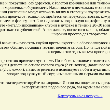
ее и покрупнее, без дефектов, с толстой коричневой или темно-
 и хорошенько обсушиваете. Накалываете в нескольких местах в
ании (желающие могут отложить вилку в сторону и поупражнятьс
езки продуктов; только постарайтесь не переусердствовать: кожу
чиваете в фольгу, не забыв подложить под каждую картофелину 
ете «металлизированные» клубни в духовке в течение 20–30 мину
ротыкаться зубочисткой. А вот дальше, после того как вы, обжиг
широкий простор для творчества.
 вариант – разрезать клубни крест-накрест и в образовавшуюся 
 затем обильно посыпать тертым твердым сыром. Но лучше пойти
экспериментов здесь весьма просторн
з рецептов приведен чуть ниже. По той же методике готовится ка
ку вы делаете на основе соевого соуса (2 ст. ложки), давленого 
 (2 ст. ложки), а вместо репчатого используете побеги лука-шало
уходит под кунжутный соус, измельченными перьями вы пос
что экспериментируйте на здоровье! И если вы поделитесь с р
экспериментов подобного рода, мы будем вам край
Картофель «а-ля кетчуп» »