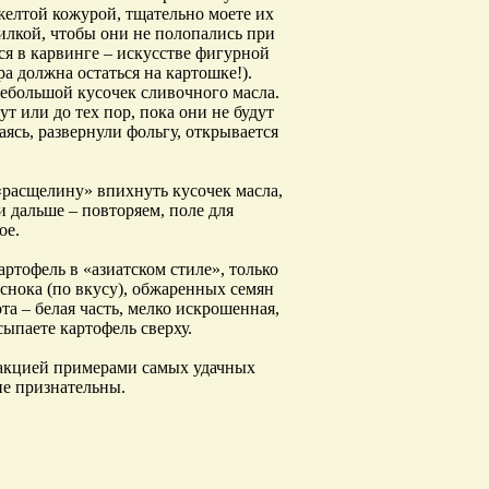
желтой кожурой, тщательно моете их
илкой, чтобы они не полопались при
я в карвинге – искусстве фигурной
ра должна остаться на картошке!).
небольшой кусочек сливочного масла.
т или до тех пор, пока они не будут
аясь, развернули фольгу, открывается
«расщелину» впихнуть кусочек масла,
 дальше – повторяем, поле для
ое.
ртофель в «азиатском стиле», только
чеснока (по вкусу), обжаренных семян
та – белая часть, мелко искрошенная,
ыпаете картофель сверху.
едакцией примерами самых удачных
не признательны.