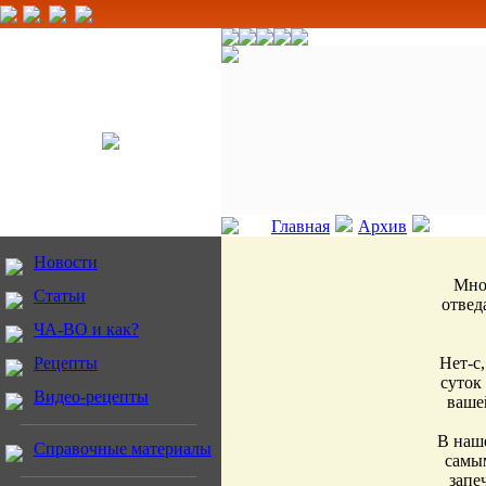
Главная
Архив
Новости
Мног
Статьи
отвед
ЧА-ВО и как?
Рецепты
Нет-с
суток
Видео-рецепты
вашей
В наше
Справочные материалы
самым
запе