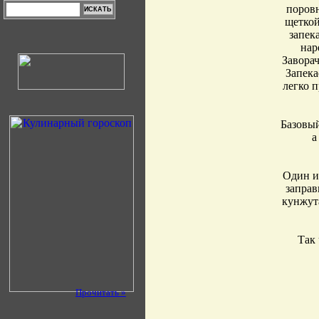
поровн
щеткой
запек
нар
Завора
Запека
легко п
Базовый
а
Один и
заправ
кунжута
Так 
Прочитать »