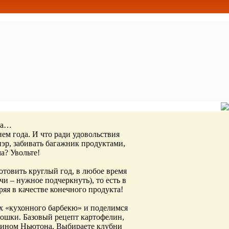
оша…
ем года. И что ради удовольствия
нэр, забивать багажник продуктами,
а? Увольте!
отовить круглый год, в любое время
и – нужное подчеркнуть), то есть в
ряя в качестве конечного продукта!
ях «кухонного барбекю» и поделимся
тошки. Базовый рецепт картофелин,
 бином Ньютона. Выбираете клубни