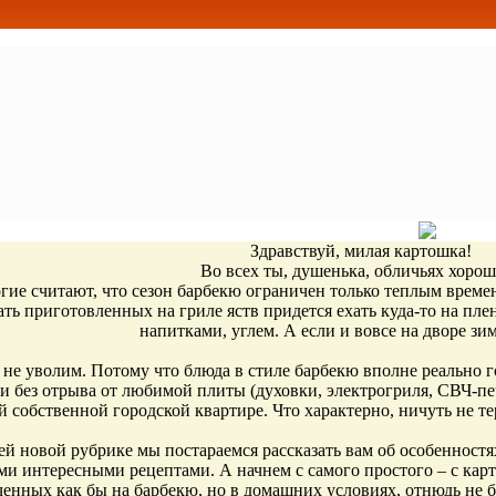
Здравствуй, милая картошка!
Во всех ты, душенька, обличьях хор
ие считают, что сезон барбекю ограничен только теплым времен
ать приготовленных на гриле яств придется ехать куда-то на пле
напитками, углем. А если и вовсе на дворе зим
, не уволим. Потому что блюда в стиле барбекю вполне реально г
 и без отрыва от любимой плиты (духовки, электрогриля, СВЧ-печ
 собственной городской квартире. Что характерно, ничуть не те
й новой рубрике мы постараемся рассказать вам об особенност
и интересными рецептами. А начнем с самого простого – с кар
ченных как бы на барбекю, но в домашних условиях, отнюдь не