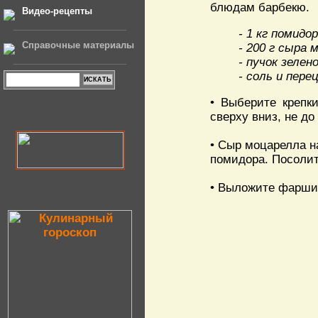
блюдам барбекю.
Видео-рецепты
- 1 кг помидо
Справочные материалы
- 200 г сыра 
- пучок зелен
- соль и пере
• Выберите крепк
сверху вниз, не до
• Сыр моцарелла н
помидора. Посолит
• Выложите фарши