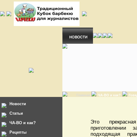
Главная
ЧА-ВО и как?
Говя
Новости
Статьи
Это прекрасн
ЧА-ВО и как?
приготовлении з
Рецепты
подходящая пра