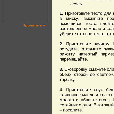
- соль
1
. Приготовьте тесто для 
в миску, высыпьте про
помешивая тесто, влейте
Прочитать »
растопленное масло и сол
уберите готовое тесто в х
2
. Приготовьте начинку.
остудите, отожмите рука
рикотту, натертый парме
перемешайте.
3
. Сковородку смажьте ол
обеих сторон до светло-
тарелку.
4
. Приготовьте соус бе
сливочное масло и спассер
молоко и убавьте огонь.
сотейник с огня. В готовы
– посолите.