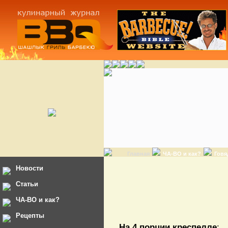
Главная
ЧА-ВО и как?
Говя
Новости
Статьи
ЧА-ВО и как?
Рецепты
На 4 порции креспелле
: