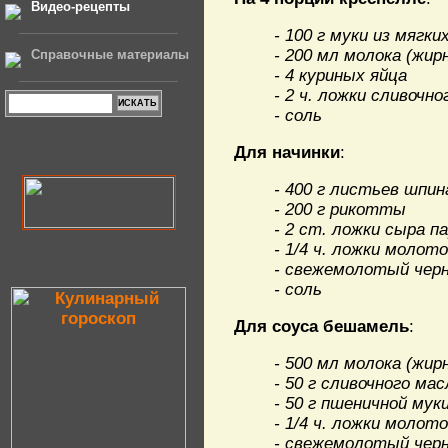
Видео-рецепты
- 100 г муки из мягк
- 200 мл молока (жи
Справочные материалы
- 4 куриных яйца
- 2 ч. ложки сливочно
- соль
Для начинки
:
- 400 г листьев шпи
- 200 г рикотты
- 2 ст. ложки сыра п
- 1/4 ч. ложки молот
- свежемолотый чер
- соль
Для соуса бешамель
:
- 500 мл молока (жи
- 50 г сливочного мас
- 50 г пшеничной мук
- 1/4 ч. ложки молот
- свежемолотый чер