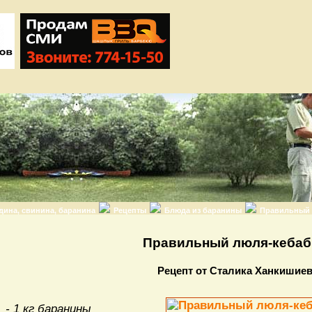
дина, свинина, баранина
Рецепты
Блюда из баранины
Правильный 
Правильный люля-кебаб
Рецепт от Сталика Ханкишие
- 1 кг баранины