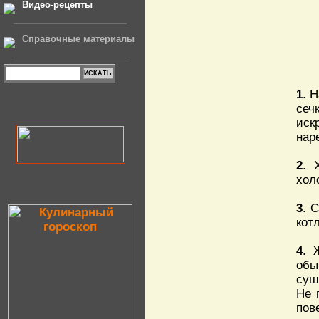
Видео-рецепты
Справочные материалы
1
. 
сеч
иск
нар
2
. 
хол
3
. 
кот
4
. 
обы
суш
Не 
пов