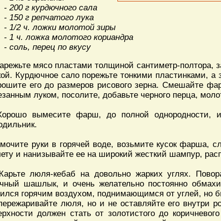
- 200 г курдючного сала
- 150 г репчатого лука
- 1/2 ч. ложки молотой зиры
- 1 ч. ложка молотого кориандра
- соль, перец по вкусу
Нарежьте мясо пластами толщиной сантиметр-полтора, з
кой. Курдючное сало порежьте тонкими пластинками, а 
рошите его до размеров рисового зерна. Смешайте фа
езанным луком, посолите, добавьте черного перца, моло
Хорошо вымесите фарш, до полной однородности, и
одильник.
Смочите руки в горячей воде, возьмите кусок фарша, с
лету и нанизывайте ее на широкий жесткий шампур, рас
Жарьте люля-кебаб на довольно жарких углях. Повор
чный шашлык, и очень желательно постоянно обмахи
ился горячим воздухом, поднимающимся от углей, но бы
пережаривайте люля, но и не оставляйте его внутри р
ерхности должен стать от золотис­того до коричневог