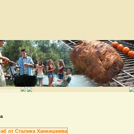
люля-кебаб
ва