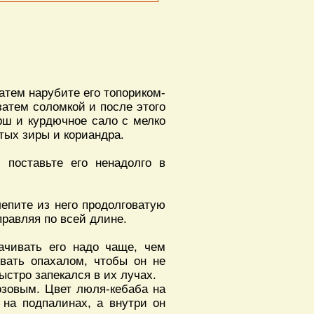
атем нарубите его топориком-
затем соломкой и после этого
рш и курдючное сало с мелко
тых зиры и кориандра.
 поставьте его ненадолго в
лепите из него продолговатую
правляя по всей длине.
ачивать его надо чаще, чем
вать опахалом, чтобы он не
стро запекался в их лучах.
озовым. Цвет люля-кебаба на
о на подпалинах, а внутри он