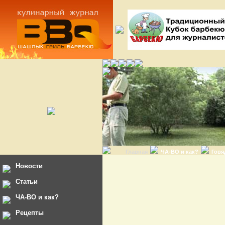
Главная
ЧА-ВО и как?
Говя
Новости
Статьи
ЧА-ВО и как?
Рецепты