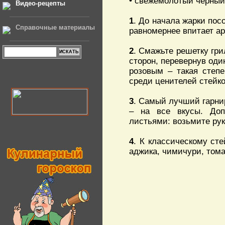
• свежемолотый черный
Видео-рецепты
1
. До начала жарки пос
Справочные материалы
равномернее впитает а
2
. Смажьте решетку гри
сторон, перевернув оди
розовым – такая степ
среди ценителей стейко
3
. Самый лучший гарнир
– на все вкусы. Доп
листьями: возьмите рукк
4
. К классическому ст
аджика, чимичури, тома