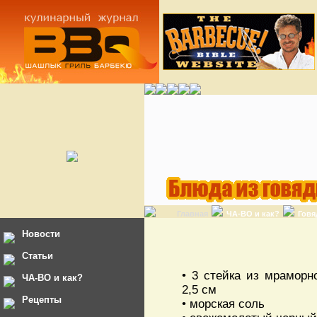
Главная
ЧА-ВО и как?
Говя
Новости
Статьи
• 3 стейка из мрамор
ЧА-ВО и как?
2,5 см
Рецепты
• морская соль