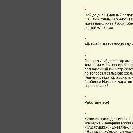
Пей до дна!.. Главный реда
шашлык, гриль, барбекю» Н
краев наполняет Кубок поб
водкой «Ладога».
Ай-яй-яй! Вьетнамскую еду н
Генеральный директор амер
компании «Элинар-бройлер»
полномочный министр-сове
по вопросам сельского хозя
главный редактор журнала 
барбекю» Николай Баратов
соревнований.
Работают все!
Женской команде, сборной 
концерна «Вечерняя Москва
«Сударушка», «Ежевика», «
«Наташа», «Семейная меди