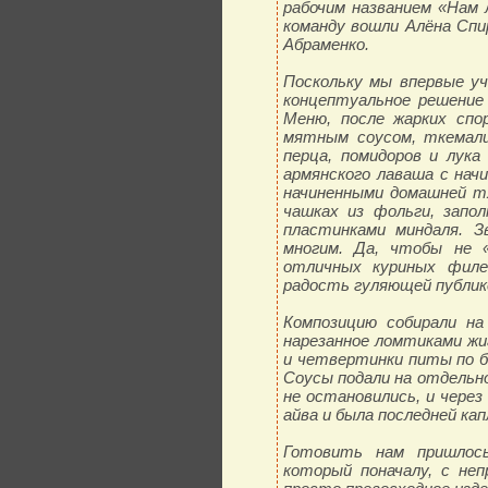
рабочим названием «Нам 
команду вошли Алёна Спир
Абраменко.
Поскольку мы впервые уч
концептуальное решение
Меню, после жарких спор
мятным соусом, ткемали 
перца, помидоров и лука
армянского лаваша с начи
начиненными домашней тхи
чашках из фольги, запо
пластинками миндаля. З
многим. Да, чтобы не 
отличных куриных филе
радость гуляющей публике
Композицию собирали на
нарезанное ломтиками жиг
и четвертинки питы по бо
Соусы подали на отдельно
не остановились, и через
айва и была последней кап
Готовить нам пришлось
который поначалу, с неп