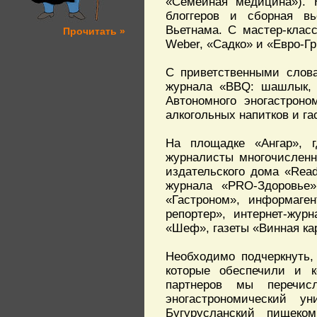
«Семейная медицина»). 
блоггеров и сборная вь
Вьетнама. С мастер-клас
Прочитать »
Weber, «Садко» и «Евро-Гр
С приветственными слова
журнала «BBQ: шашлык, 
Автономного эногастроно
алкогольных напитков и г
На площадке «Ангар», г
журналисты многочисленн
издательского дома «Read
журнала «PRO-Здоровье»
«Гастроном», информаге
репортер», интернет-жур
«Шеф», газеты «Винная ка
Необходимо подчеркнуть,
которые обеспечили и 
партнеров мы перечис
эногастрономический у
Бугурусланский пищеко