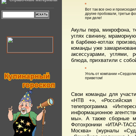
Вот так все оно и происходил
другие пробовали, третьи ф
при деле!
Акулы пера, микрофона, 
углях свинину, мраморную 
в барбекю-котлах произв
команды уже замаринован
аксессуарами, углями, 
блюда, прихватили с собо
Уголь от компании «Сердоли
приветом!
Свои команды для участи
«НТВ +», «Российская 
телепрограмма «Интере
информационное агентств
мы». А также сборные м
Фотохроники «ИТАР-ТАСС
Москва» (журналы «Суд