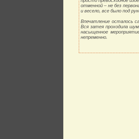
просто превосходное изде
отменной – не без первон
и весело, все было под ру
Впечатление осталось са
Вся затея проходила шумн
насыщенное мероприятие
непременно.