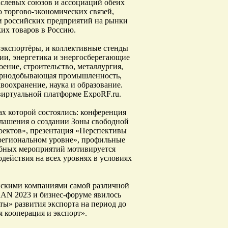
аслевых союзов и ассоциаций обеих
ю торгово-экономических связей,
 российских предприятий на рынки
ких товаров в Россию.
экспортёры, и коллективные стенды
гии, энергетика и энергосберегающие
ение, строительство, металлургия,
орнодобывающая промышленность,
воохранение, наука и образование.
виртуальной платформе ExpoRF.ru.
ах которой состоялись: конференция
глашения о создании Зоны свободной
оектов», презентация «Перспективы
региональном уровне», профильные
абных мероприятий мотивируется
действия на всех уровнях в условиях
ийскими компаниями самой различной
RAN 2023 и бизнес-форуме явилось
ы» развития экспорта на период до
 кооперация и экспорт».