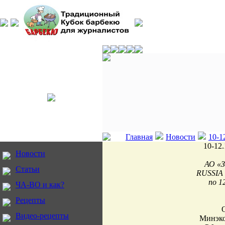
Главная
Новости
10-1
10-12
Новости
АО «З
Статьи
RUSSIA 
по 1
ЧА-ВО и как?
Рецепты
Видео-рецепты
Минэко