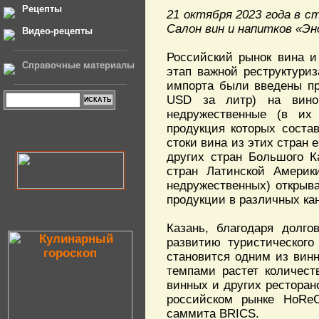
Рецепты
21 октября 2023 года в 
Салон вин и напитков «Эн
Видео-рецепты
Российский рынок вина и
Справочные материалы
этап важной реструктури
импорта были введены пр
USD за литр) на вино
недружественные (в их
продукция которых соста
стоки вина из этих стран 
других стран Большого К
стран Латинской Амери
недружественных) открыв
продукции в различных ка
Казань, благодаря долг
развитию туристического
становится одним из вин
темпами растет количеств
винных и других ресторан
российском рынке HoReC
саммита BRICS.