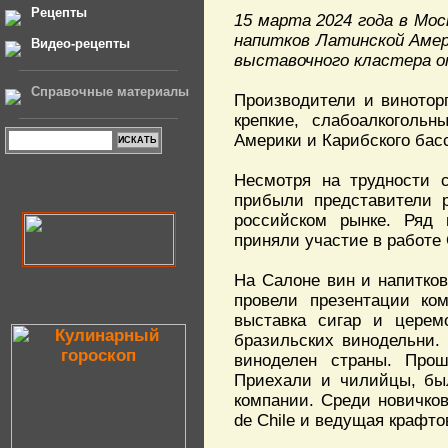
Рецепты
15 марта 2024 года в Мос
напитков Латинской Америк
Видео-рецепты
выставочного кластера о
Справочные материалы
Производители и винотор
крепкие, слабоалкоголь
Америки и Карибского бас
Несмотря на трудности с
прибыли представители р
российском рынке. Ряд 
приняли участие в работе
На Салоне вин и напитко
провели презентации ко
выставка сигар и церем
бразильских винодельни.
виноделен страны. Прош
Приехали и чилийцы, бы
компании. Среди новичков
de Chile и ведущая крафт