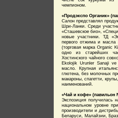
чемпионом.
«Продэкспо Органик» (па
Салон представлял продук
Шри-Ланки. Среди участни
«Сташевское био», «Специ
новые участники. ТД «Э
первого отжима и масла 
(торговая марка Organic 
одно из старейших чае
Хостинского чайного совх
Ekolojik Urunler Sanaji 
масло. Крупная итальянс
глютена, без молочных про
макароны, спагетти, крупы,
наименований.
«Чай и кофе» (павильон 
Экспозиция получилась н
национальном уровне пр
производители и дистрибь
Беларуси, Малайзии, Браз