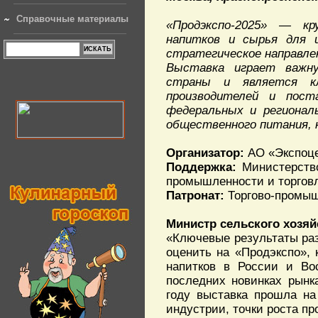
Справочные материалы
«Продэкспо-2025» — кр
напитков и сырья для 
стратегическое направле
Выставка играет важну
страны и является кл
производителей и пост
федеральных и региональ
общественного питания, 
Организатор:
АО «Экспоц
Поддержка:
Министерство
промышленности и торгов
Патронат:
Торгово-промыш
Министр сельского хозяй
«Ключевые результаты ра
оценить на «Продэкспо», 
напитков в России и Вос
последних новинках рынк
году выставка прошла на
индустрии, точки роста пр