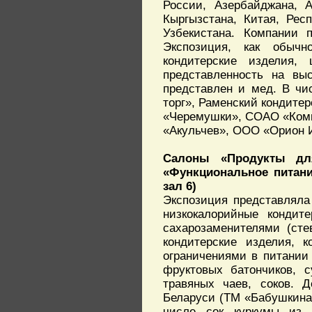
России, Азербайджана, А
Кыргызстана, Китая, Рес
Узбекистана. Компании п
Экспозиция, как обычн
кондитерские изделия,
представленность на вы
представлен и мед. В чи
торг», Раменский кондите
«Черемушки», СОАО «Комм
«Акульчев», ООО «Орион 
Салоны «Продукты для
«Функциональное питани
зал 6)
Экспозиция представляла
низкокалорийные кондите
сахарозаменителями (сте
кондитерские изделия, 
ограничениями в питании
фруктовых батончиков, с
травяных чаев, соков. 
Беларуси (ТМ «Бабушкина
числе сок куркумы из 