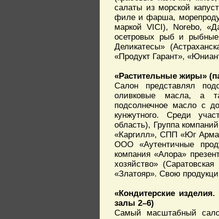
салаты из морской капуст
филе и фарша, морепродук
маркой VICI), Norebo, «
осетровых рыб и рыбные
Деликатесы» (Астраханск
«Продукт Гарант», «Юниан
«Растительные жиры» (п
Салон представлял подс
оливковые масла, а та
подсолнечное масло с до
кунжутного. Среди учас
область), Группа компаний
«Каргилл», СПП «Юг Арма
ООО «Аутентичные проду
компания «Алора» презен
хозяйство» (Саратовская
«Златояр». Свою продукци
«Кондитерские изделия.
залы 2–6)
Самый масштабный салон