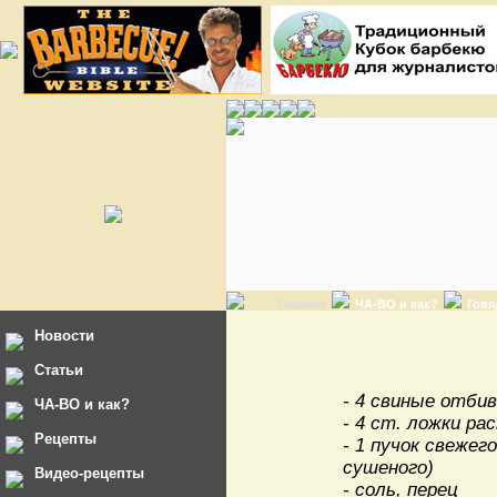
Главная
ЧА-ВО и как?
Говя
Новости
Статьи
- 4 свиные отби
ЧА-ВО и как?
- 4 ст. ложки р
Рецепты
- 1 пучок свежег
сушеного)
Видео-рецепты
- соль, перец