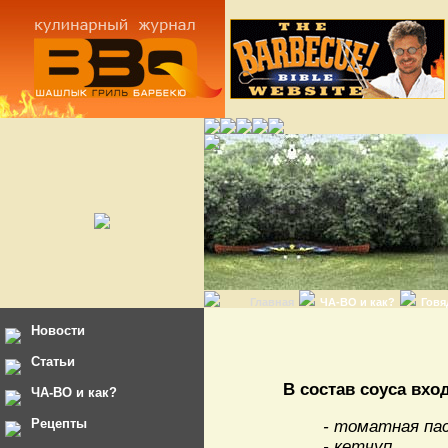
Главная
ЧА-ВО и как?
Говя
Новости
Статьи
В состав соуса вхо
ЧА-ВО и как?
Рецепты
- томатная па
- кетчуп