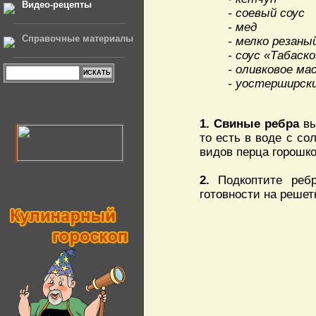
Видео-рецепты
- соевый соус
- мед
Справочные материалы
- мелко резаны
- соус «Табаско
- оливковое ма
- уостерширски
1.
Свиные ребра
вы
то есть в воде с со
видов перца горошко
2.
Подкоптите ребр
готовности на решет