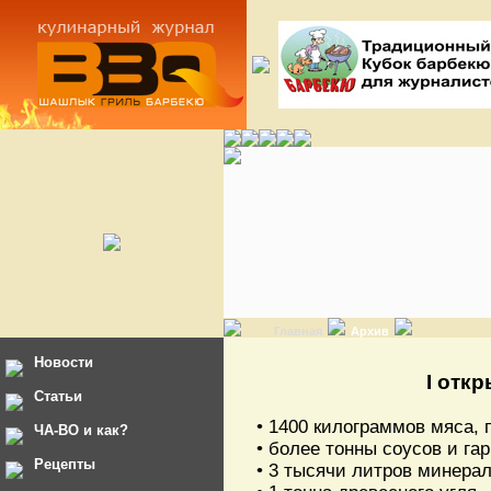
Главная
Архив
Новости
I отк
Статьи
• 1400 килограммов мяса, 
ЧА-ВО и как?
• более тонны соусов и га
Рецепты
• 3 тысячи литров минера