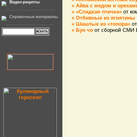
Видео-рецепты
« Айва с медом и орехам
« «Сладкая птичка»
от ко
Справочные материалы
« Отбивные из ягнятины
« Шашлык из «топора»
от
« Бун чо
от сборной СМИ 