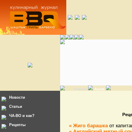
Главная
Архив
Новости
Статьи
Рец
ЧА-ВО и как?
Рецепты
« Жиго барашка
от капита
« Английский мятный со