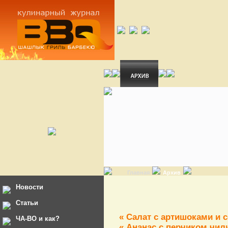
Главная
Архив
Новости
Статьи
« Салат с артишоками и 
ЧА-ВО и как?
« Ананас с перчиком чил