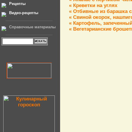
Рецепты
« Креветки на углях
« Отбивные из барашка 
Видео-рецепты
« Свиной окорок, нашпи
« Картофель, запеченный
Справочные материалы
« Вегетарианские брошет