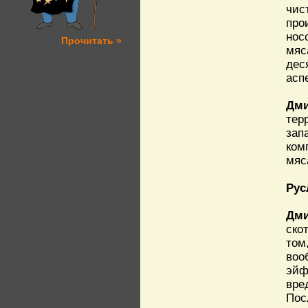
чис
про
нос
Прочитать »
мяс
дес
асп
Дми
тер
зап
ком
мяс
Рус
Дми
ско
том
воо
эйф
вре
Пос