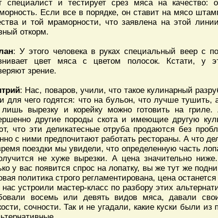
т специалист и тестирует срез мяса на качество: о
морность. Если все в порядке, он ставит на мясо штамп
ества и той мраморности, что заявлена на этой линии
вный откорм.
лан
: У этого человека в руках специальный веер с по
внивает цвет мяса с цветом полосок. Кстати, у э
веряют зрение.
трий
: Нас, поваров, учили, что такое кулинарный разру
и для чего годятся: что на бульон, что лучше тушить, 
 лишь вырезку и корейку можно готовить на гриле.
ершенно другие породы скота и имеющие другую куль
ют, что эти деликатесные отруба продаются без проб
нно с ними предпочитают работать рестораны. А что д
время поездки мы увидели, что определенную часть лоп
олучится не хуже вырезки. А цена значительно ниже.
ько у вас появится спрос на лопатку, вы же тут же подни
овая политика строго регламентирована, цена останется
 нас устроили мастер-класс по разбору этих альтерна
бовали восемь или девять видов мяса, давали свои 
кости, сочности. Так и не угадали, какие куски были из
льтернативные.