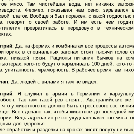
тое мясо. Там чистейшая вода, нет никаких загря
изводств. Фермер, показывая нам сено, зарывался 
овой платок. Вообще я был поражен, с какой гордостью 
а, говорят о своей работе. И им есть чем гордит
ятилетия превратилась в передовую в техническом
ектах.
трий
: Да, на фермах и комбинатах все процессы авто
риториях в специальных загонах стоят тысячи голов ск
аха, никакой грязи. Рационы питания бычков на ко
пьютерах, кого-то будут откармливать 100 дней, кого-то 
а, упитанность, мраморность. В рабочее время там тихо,
лан
: Да, людей с вилами я там не видел.
трий
: Я служил в армии в Германии и караульну
тобоен. Так там такой рев стоял… Австралийские же
, что у животного не должно быть стрессового состояния
бще. Все сделано так, чтобы животное до последней м
ории. Ведь адреналин резко ухудшает качество мяса, о
дным для здоровья.
ле обработки и разделки на крюках висят полутуши бы