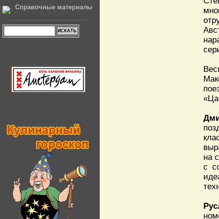
Сте
Справочные материалы
мно
отр
Авс
нар
сер
Вес
Мак
пое
«Ца
Дми
поз
кла
выр
на 
с с
иде
тех
Рус
ном