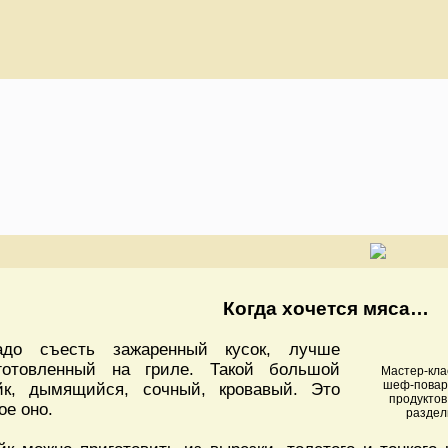
Когда хочется мяса…
до съесть зажаренный кусок, лучше
готовленный на гриле. Такой большой
Мастер-кла
шеф-повар
йк, дымящийся, сочный, кровавый. Это
продуктов
ое оно.
раздел