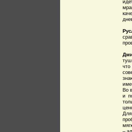
иде
мра
кач
дне
Рус
сра
про
Дми
туш
что
сов
зна
име
Во 
и п
тол
цен
Для
про
мяг
– а