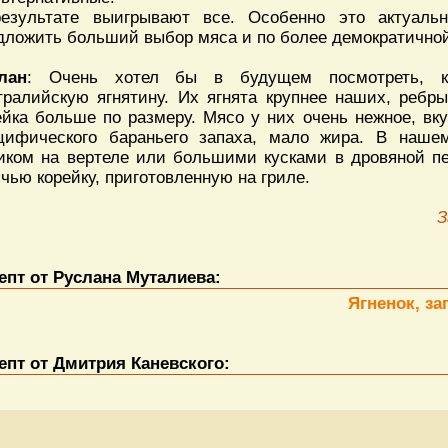
езультате выигрывают все. Особенно это актуальн
дложить больший выбор мяса и по более демократичной
лан
: Очень хотел бы в будущем посмотреть, к
тралийскую ягнятину. Их ягнята крупнее наших, ребры
ейка больше по размеру. Мясо у них очень нежное, вк
цифического бараньего запаха, мало жира. В наше
иком на вертеле или большими кусками в дровяной п
ячью корейку, приготовленную на гриле.
З
епт от Руслана Муталиева:
Ягненок, за
епт от Дмитрия Каневского: