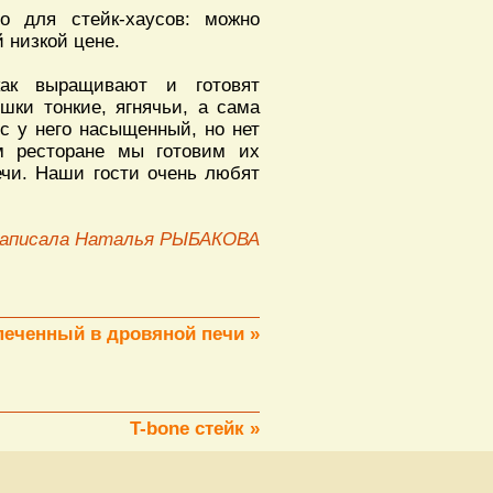
о для стейк-хаусов: можно
 низкой цене.
ак выращивают и готовят
шки тонкие, ягнячьи, а сама
ус у него насыщенный, но нет
м ресторане мы готовим их
ечи. Наши гости очень любят
аписала Наталья РЫБАКОВА
печенный в дровяной печи »
T-bone стейк »