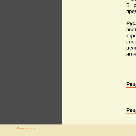
В р
пре
Рус
авс
кор
спе
цел
ягн
Рец
Рец