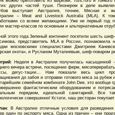
йк можно приготовить из вырезки, толстого и тонкого 
гих других частей туши. Пионером в деле выявлен
убов выступает Австралия, точнее, Мясная и жи
тралии – Meat and Livestock Australia (MLA). К 
аботками со всеми желающими. Уже не первый год п
ии мастер-классов по основным и альтернативным отруб
ной этого года Зеленый континент посетили шесть шеф
симова, представитель MLA в России, познакомила 
здки московскими специалистами Дмитрием Каневск
рская охота», и Русланом Муталиевым, шеф-поваром ре
трий
: Неделя в Австралии получилась насыщенной 
днего вечера встречи, посещение ферм, мясоперерабат
ссы, дегус-тации… Нам показали весь цикл пр
ащивания до забоя и отправки готового мяса за рубеж 
старейшем семейном комбинате John Dee, это вообще 
овершенно фантастическим оборудованием и потряса
альным порядком, идеальной санитарией. Все та
нологически совершенно! Кстати, наш ресторан покупает
лан
: В Австралии отличные условия для разведения 
ер один по экспорту мяса. Одна из причин – они прои