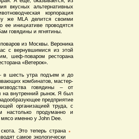
края. А еще, оказывается, из
ия вкусных альтернативных
вотноводческая корпорация
тому же MLA делится своими
о ее инициативе проводятся
ам говядины и ягнятины.
-поваров из Москвы. Вероника
нас с вернувшимися из этой
им, шеф-поваром ресторана
сторана «Ветерок».
– в шесть утра подъем и до
ывающих комбинатов, мастер-
оизводства говядины – от
и на внутренний рынок. Я был
градообразующее предприятие
ющей организацией труда, с
м настолько продуманно и
 мясо именно у John Dee.
скота. Это теперь страна
зводят самое экологически