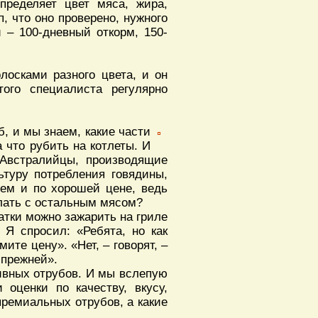
пределяет цвет мяса, жира,
, что оно проверено, нужного
 – 100-дневный откорм, 150-
лосками разного цвета, и он
того специалиста регулярно
б, и мы знаем, какие части
а что рубить на котлеты. И
 Австралийцы, производящие
туру потребления говядины,
лем и по хорошей цене, ведь
елать с остальным мясом?
атки можно зажарить на гриле
 Я спросил: «Ребята, но как
мите цену». «Нет, – говорят, –
 прежней».
тивных отрубов. И мы вслепую
оценки по качеству, вкусу,
 премиальных отрубов, а какие