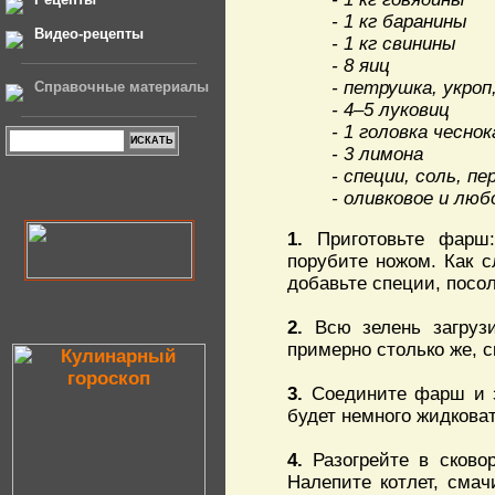
- 1 кг баранины
Видео-рецепты
- 1 кг свинины
- 8 яиц
- петрушка, укроп,
Справочные материалы
- 4–5 луковиц
- 1 головка чеснок
- 3 лимона
- специи, соль, пе
- оливковое и лю
1.
Приготовьте фарш: 
порубите ножом. Как с
добавьте специи, посол
2.
Всю зелень загрузи
примерно столько же, с
3.
Соедините фарш и з
будет немного жидковат
4.
Разогрейте в сковор
Налепите котлет, смач