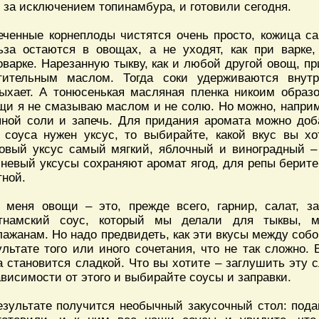
, за исключением топинамбура, и готовили сегодня.
еченные корнеплоды чистятся очень просто, кожица са
ьза остаются в овощах, а не уходят, как при варке
оварке. Нарезанную тыкву, как и любой другой овощ, п
тительным маслом. Тогда соки удерживаются внутр
ыхает. А тонюсенькая масляная пленка никоим образ
щи я не смазываю маслом и не солю. Но можно, наприм
пной соли и запечь. Для придания аромата можно доб
 соуса нужен уксус, то выбирайте, какой вкус вы хо
овый уксус самый мягкий, яблочный и виноградный –
невый уксусы сохраняют аромат ягод, для репы берите
тной.
 меня овощи – это, прежде всего, гарнир, салат, з
тнамский соус, который мы делали для тыквы, м
лажанам. Но надо предвидеть, как эти вкусы между собо
ультате того или иного сочетания, что не так сложно. 
а становится сладкой. Что вы хотите – заглушить эту 
ависимости от этого и выбирайте соусы и заправки.
езультате получится необычный закусочный стол: пода