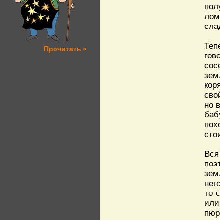
пол
лом
сла
Теп
Прочитать »
гов
сос
зем
кор
сво
но 
баб
пох
сто
Вся
поэ
зем
нег
то 
или
пюр