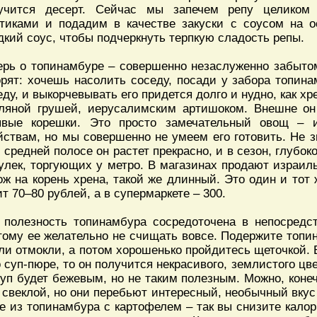
учится десерт. Сейчас мы запечем репу целиком
тиками и подадим в качестве закуски с соусом на о
дкий соус, чтобы подчеркнуть терпкую сладость репы.
ерь о топинамбуре – совершенно незаслуженно забытом
орят: хочешь насолить соседу, посади у забора топина
еду, и выкорчевывать его придется долго и нудно, как 
ляной грушей, иерусалимским артишоком. Внешне он
явые корешки. Это просто замечательный овощ – 
йствам, но мы совершенно не умеем его готовить. Не з
в средней полосе он растет прекрасно, и в сезон, глубок
улек, торгующих у метро. В магазинах продают израил
ож на корень хрена, такой же длинный. Это один и тот 
ит 70–80 рублей, а в супермаркете – 300.
 полезность топинамбура сосредоточена в непосредс
тому ее желательно не счищать вовсе. Подержите топи
ли отмокли, а потом хорошенько пройдитесь щеточкой. 
о суп-пюре, то он получится некрасивого, землистого цв
суп будет бежевым, но не таким полезным. Можно, коне
 свеклой, но они перебьют интересный, необычный вку
е из топинамбура с картофелем – так вы снизите кало