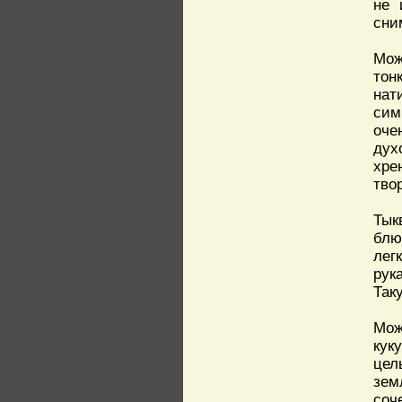
не 
сни
Мож
тон
нат
сим
оче
дух
хре
тво
Тык
блю
лег
рук
Так
Мож
кук
цел
зем
соч