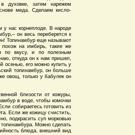
 в духовке, затем нарежем
снове меда. Сделаем кисло-
 у нас корнеплоде. В народе
мбур,– он весь переберется к
хрен! Топинамбур еще называют
 похож на имбирь, такие же
и по вкусу, и по полезным
наю, откуда он к нам пришел,
ой осенью, его можно купить у
ьский топинамбур, он больше
же овощ, только у бабулек он
твенной близости от кожуры,
намбур в воде, чтобы комочки
Если собираетесь готовить из
ета. Если же кожицу счистить,
чно, подкрасить суп морковью
с топинамбура. Можно сделать
рийность блюда, внешний вид