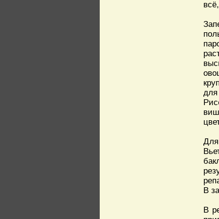
всё
Зап
пол
пар
рас
выс
ово
кру
для
Рис
виш
цве
Для
Вье
бак
рез
реп
В з
В р