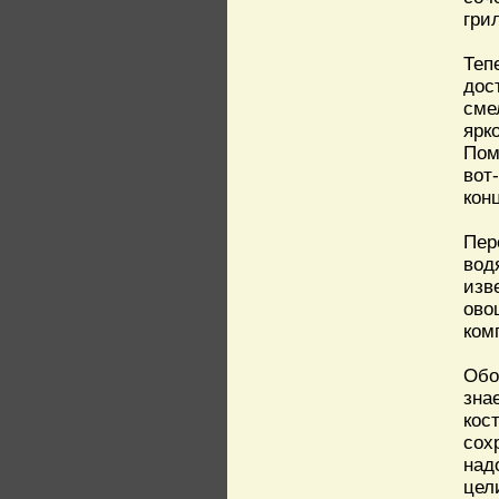
гри
Теп
дос
сме
ярк
Пом
вот
кон
Пер
вод
изв
ово
ком
Обо
зна
кос
сох
над
цел