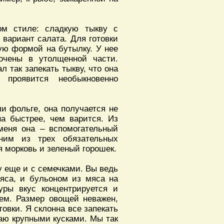
ом стиле: сладкую тыкву с
 вариант салата. Для готовки
ую формой на бутылку. У нее
точены в утолщенной части.
 так запекать тыкву, что она
 проявится необыкновенно
ли фольге, она получается не
на быстрее, чем варится. Из
меня она – вспомогательный
ним из трех обязательных
я морковь и зеленый горошек.
у еще и с семечками. Вы ведь
яса, и бульоном из мяса на
уры вкус концентрируется и
ием. Размер овощей неважен,
товки. Я склонна все запекать
каю крупными кусками. Мы так