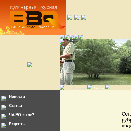
Главная
Архив
Новости
Статьи
Сег
ЧА-ВО и как?
руб
Рецепты
под