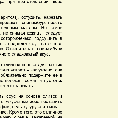
ура при приготовлении пюре
арится!), остудить, нарезать
 продают топинамбур, просто
тительным маслом. Но самое
ь, не снимая кожицы, следует
 осторожненько подсушить в
ошо подойдет соус на основе
ью. Отнеситесь к топинамбуру
много сладковатый вкус.
о отличная основа для разных
жно «играть» как угодно, она
, обязательно подержите ее в
ше волокон, семян и пустоты.
ет что запекать.
ть соус на основе сливок и
ть кукурузных зерен оставить
фии, ведь кукуруза и тыква –
нас. Кроме того, это отличное
ример, к рыбе, зажаренной на