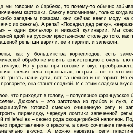
да мы говорим о барбекю, то почему-то обычно забыва
лючением картошки. Свеклу вспоминаем, только когда 
асибо западным поварам, они сейчас ввели моду на с
паччо из свеклы). А репа? «Посадил дед репку», «вершк
ы» – один фольклор и никакой кулинарии. Мы сов
овной едой на русском крестьянском столе до того, как
вашеной репы щи варили, ее и парили, и запекали.
епы, как у большинства корнеплодов, есть замеч
мической обработке менять консистенцию с очень плот
стичную. Но у репы при готовке и вкус преображает
нняя зрелая репа горьковатая, острая – не то что мо
ят грызть наши дети, вот та нежная и не горчит. Но 
 пропарите, она станет сладкой. И с этим сладким вкус
вое, что приходит в голову, – популярное французское 
селем. Дюксель – это заготовка из грибов и лука, 
аршируйте готовой смесью очищенную репу и зап
троить пирамидку, чередуя ломтики запеченной репы
ой millefeulles – своего рода овощегрибной наполеон. П
его представления о красоте, а само сочетание печен
ечательно вкусно. А можно нарезать репу пласти