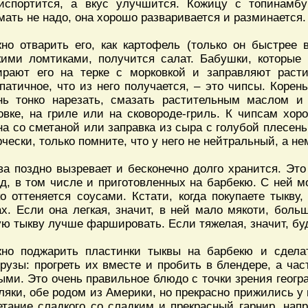
испортится, а вкус улучшится. Кожицу с топинамб
мать не надо, она хорошо разваривается и разминается.
но отварить его, как картофель (только он быстрее в
кими ломтиками, получится салат. Бабушки, которые
ирают его на терке с морковкой и заправляют рас
патичное, что из него получается, – это чипсы. Корен
нь тонко нарезать, смазать растительным маслом и
овке, на гриле или на сковороде-гриль. К чипсам хор
на со сметаной или заправка из сыра с голубой плесен
рчески, только помните, что у него не нейтральный, а не
ва поздно вызревает и бесконечно долго хранится. Эт
д, в том числе и приготовленных на барбекю. С ней мо
ко оттеняется соусами. Кстати, когда покупаете тыкву
ах. Если она легкая, значит, в ней мало мякоти, боль
ую тыкву лучше фаршировать. Если тяжелая, значит, буд
но поджарить пластинки тыквы на барбекю и сдела
урузы: прогреть их вместе и пробить в блендере, а час
ыми. Это очень правильное блюдо с точки зрения геогра
ляки, обе родом из Америки, но прекрасно прижились у 
етание сладкого со сладким и прекрасный гарнир, нап