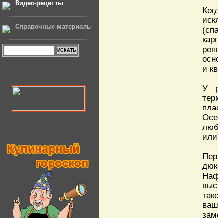
Видео-рецепты
Ког
иск
Справочные материалы
(сп
кар
реп
осн
и к
У р
тер
пла
Осе
люб
или
Пер
дюк
Наф
выс
так
ваш
зам