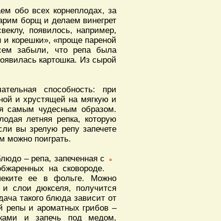
ем обо всех корнеплодах, за
варим борщ и делаем винегрет
веклу, появилось, например,
и и корешки», «проще пареной
сем забыли, что репа была
 появилась картошка. Из сырой
ательная способность: при
ной и хрустящей на мягкую и
ся самым чудесным образом.
лодая летняя репка, которую
если вы зрелую репу запечете
ом можно поиграть.
блюдо – репа, запеченная с
обжаренных на сковороде.
еките ее в фольге. Можно
 и слои дюкселя, получится
одача такого блюда зависит от
ой репы и ароматных грибов –
нками и запечь под медом,