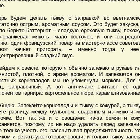
ле.
ерь будем делать тыкву с заправкой во вьетнамск
таточно острым, ароматным соусом. Это будет закуска,
ло берите баттернат – сладкую ореховую тыкву, похож
о-оранжевая мякоть, мало косточек, и они сосредо
ню, один французский повар на мастер-классе советовал
-вот начнет пригорать, – именно тогда у нее
центрированный сладкий вкус.
ейдем к свекле, которую я обычно запекаю в рукаве и
янистой, плотной, с ярким ароматом. И запекается о
естных корнеплодов мы не упомянули морковь. Для 
щ, заправочный. А вот англичане считают ее од
понентов гарнира: картофельное пюре, карамелизованна
бщаю. Запекайте корнеплоды и тыкву с кожурой, а тыкв
ете разницу между бульоном, сваренным из мякоти м
точке. Вот так же и с овощами: из-за семян и кож
раняется, поэтому их не надо удалять перед запекан
о только учесть его, рассчитывая продолжительность го
иком и резать уже готовые овощи, и только тыкву запе