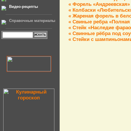
« Форель «Андреевская»
Видео-рецепты
« Колбаски «Любительск
« Жареная форель в бел
Справочные материалы
« Свиные ребра «Полная
« Стейк «Наследие фара
« Свинные рёбра под со
« Стейки с шампиньонам