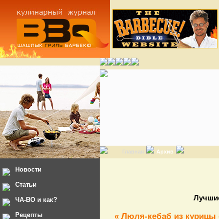
Главная
Архив
Новости
Статьи
Лучшие
ЧА-ВО и как?
Рецепты
« Люля-кебаб из курицы