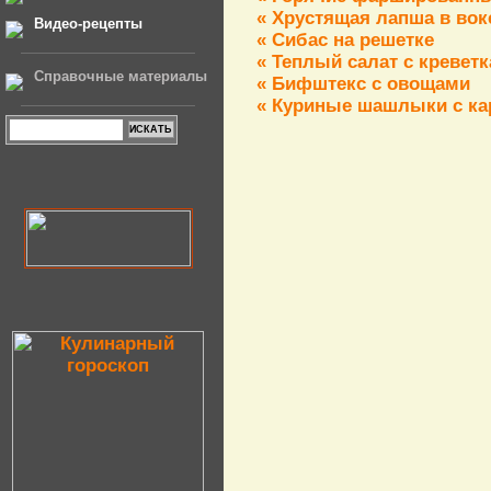
« Хрустящая лапша в вок
Видео-рецепты
« Сибас на решетке
« Теплый салат с кревет
Справочные материалы
« Бифштекс с овощами
« Куриные шашлыки с ка