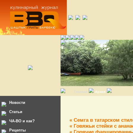
Главная
Архив
Новости
Статьи
« Семга в татарском стил
ЧА-ВО и как?
« Говяжьи стейки с анан
Рецепты
« Горячие фаршированн