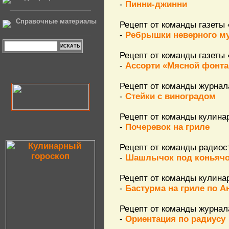
-
Пинни-джинни
Справочные материалы
Рецепт от команды газеты
-
Ребрышки неверного м
Рецепт от команды газеты
-
Ассорти «Мясной фонта
Рецепт от команды журнал
-
Стейки с виноградом
Рецепт от команды кулина
-
Почеревок на гриле
Рецепт от команды радио
-
Шашлычок под коньяч
Рецепт от команды кулина
-
Бастурма на гриле по 
Рецепт от команды журнал
-
Ориентация по радиусу