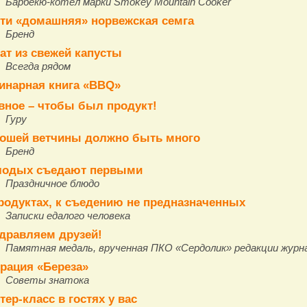
Барбекю-котел марки Smokey Mountain Cooker
ти «домашняя» норвежская семга
Бренд
ат из свежей капусты
Всегда рядом
инарная книга «BBQ»
вное – чтобы был продукт!
Гуру
ошей ветчины должно быть много
Бренд
одых съедают первыми
Праздничное блюдо
родуктах, к съедению не предназначенных
Записки едалого человека
дравляем друзей!
Памятная медаль, врученная ПКО «Сердолик» редакции журн
рация «Береза»
Советы знатока
тер-класс в гостях у вас