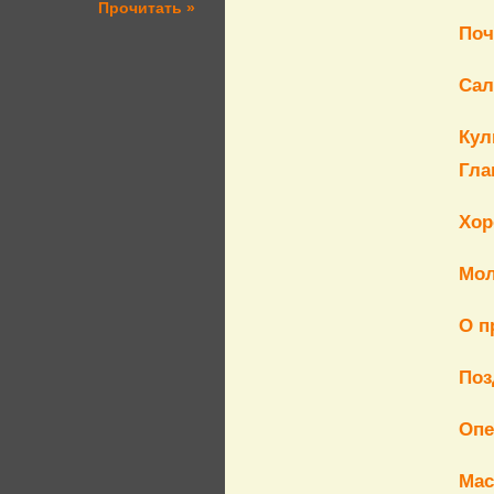
Прочитать »
Поч
Сал
Кул
Гла
Хор
Мол
О п
Поз
Опе
Мас