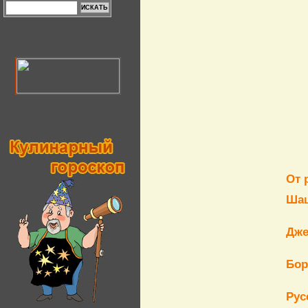
От 
Шаш
Дже
Бор
Рус