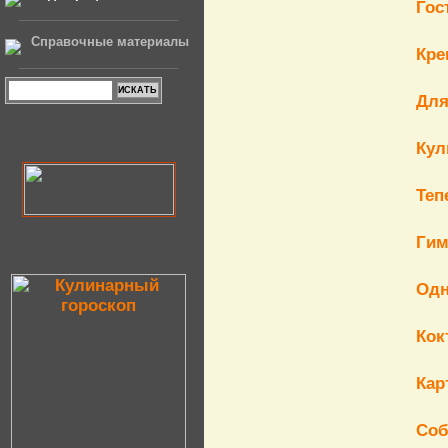
Гос
Справочные материалы
Кре
Для
Кул
Теп
Гим
Одн
Кок
Кар
Соб