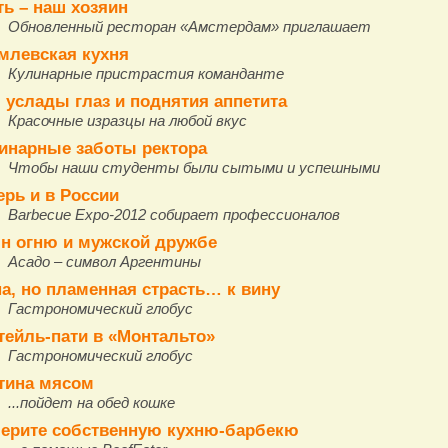
ть – наш хозяин
Обновленный ресторан «Амстердам» приглашает
млевская кухня
Кулинарные пристрастия команданте
 услады глаз и поднятия аппетита
Красочные изразцы на любой вкус
инарные заботы ректора
Чтобы наши студенты были сытыми и успешными
ерь и в России
Barbecue Expo-2012 собирает профессионалов
н огню и мужской дружбе
Асадо – символ Аргентины
а, но пламенная страсть… к вину
Гастрономический глобус
тейль-пати в «Монтальто»
Гастрономический глобус
тина мясом
...пойдет на обед кошке
ерите собственную кухню-барбекю