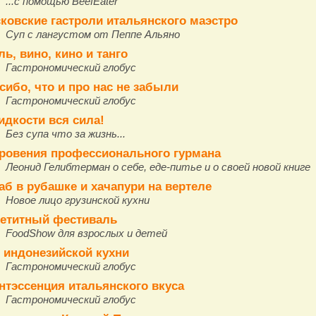
...с помощью BeefEater
ковские гастроли итальянского маэстро
Суп с лангустом от Пеппе Альяно
ль, вино, кино и танго
Гастрономический глобус
сибо, что и про нас не забыли
Гастрономический глобус
идкости вся сила!
Без супа что за жизнь...
ровения профессионального гурмана
Леонид Гелибтерман о себе, еде-питье и о своей новой книге
аб в рубашке и хачапури на вертеле
Новое лицо грузинской кухни
етитный фестиваль
FoodShow для взрослых и детей
 индонезийской кухни
Гастрономический глобус
нтэссенция итальянского вкуса
Гастрономический глобус