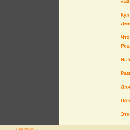
«Ва
Кул
Дми
Что
Рец
Из 
Раз
Для
Пет
Этн