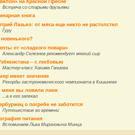
вилон» на Красной Пресне
Встреча со старыми друзьями
инарная книга
трий Лазько: от мяса еще никто не растолстел
Гуру
 новенького?
епты от «сладкого повара»
Александр Селезнев рекомендует мягкий сыр
Узбекистана – с любовью
Мастер-класс Хакима Ганиева
мер имеет значение
Рекорды гастрономического чемпионата в Кишиневе
 меня вы ловили линя
...а я его запекал
ербуржец о погребе не заботится
Путешествие во времени
ография питания
Вспоминаем Льва Мироновича Минца