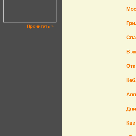
Мос
Гри
Прочитать »
Спа
В ж
Отк
Кеб
Апп
Дни
Кви