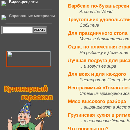
Видео-рецепты
Барбекю по-буканьерски
Around the World
Справочные материалы
Треугольник удовольстви
Событие
Для праздничного стола
Мясные деликатесы от
Одна, но пламенная стра
На рыбалку в Дагестан
Лучшая подруга для риса
…и зовут ее зира
Для всех и для каждого
Ресторатор Петер де 
Неотразимый «Томагавк»
Стейк из мраморной го
Мясо высокого разбора
…выращивают в Австр
Грузинская кухня в ритм
…в исполнении Этери Б
Что новенького?