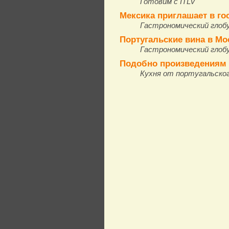
Готовим с ITLV
Мексика приглашает в го
Гастрономический глоб
Португальские вина в Мо
Гастрономический глоб
Подобно произведениям
Кухня от португальско