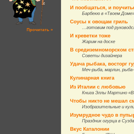
И пообщаться, и поучить
Барбекю в «Твоем Доме
Соусы к овощам гриль
…готовим под руководс
Прочитать »
И креветки тоже
Жарим на доске
В средиземноморском ст
Советы дизайнера
Удача рыбака, восторг г
Меч-рыба, марлин, рыба
Кулинарная книга
Из Италии с любовью
Книга Эллы Мартино «В
Чтобы никто не мешал с
Изобразительные и кул
Изумрудное чудо в пуп
Праздник огурца в Сузд
Вкус Каталонии