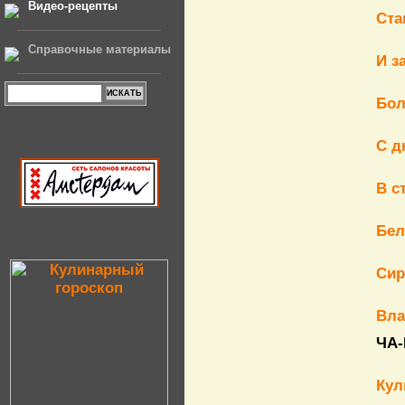
Видео-рецепты
Ста
Справочные материалы
И з
Бол
С д
В с
Бел
Сир
Вла
ЧА-
Кул