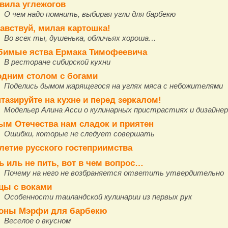
вила углежогов
О чем надо помнить, выбирая угли для барбекю
авствуй, милая картошка!
Во всех ты, душенька, обличьях хороша…
имые яства Ермака Тимофеевича
В ресторане сибирской кухни
одним столом с богами
Поделись дымом жарящегося на углях мяса с небожителями
тазируйте на кухне и перед зеркалом!
Модельер Алина Асси о кулинарных пристрастиях и дизайне
ым Отечества нам сладок и приятен
Ошибки, которые не следует совершать
летие русского гостеприимства
ь иль не пить, вот в чем вопрос…
Почему на него не возбраняется ответить утвердительно
цы с воками
Особенности таиландской кулинарии из первых рук
оны Мэрфи для барбекю
Веселое о вкусном