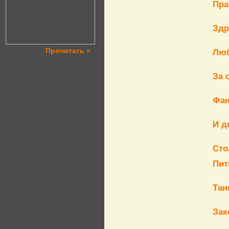
Пра
Здр
Прочитать »
Люб
За 
Фан
И д
Сто
Пит
Тан
Зак