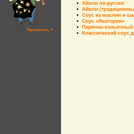
Айоли по-русски
Айоли (традиционны
Cоус из маслин и ш
Соус «Якитория»
Перечно-коньячный 
Прочитать »
Классический соус 