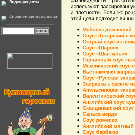
разновидности растите
Видео-рецепты
используют пассированную
и плотности. Если же рец
Справочные материалы
этой цели подходит винны
Майонез домашний
Соус «Татарский с 
Острый соус из пом
Соус «Шарон»
Соус «Шантильи»
Горчичный соус «а-
Мексиканский соус 
Вьетнамская заправк
Соус «Русская запра
Заправка к свекле и
Апельсиновая заправ
Валентиновский соу
Английский соус ку
Скандинавский соус 
Сальса верде
Соус ромеско
Английский мятный 
Соус барбекю