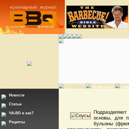
Главная
ЧА-ВО и как?
Говя
Новости
Статьи
Подразделяют 
ЧА-ВО и как?
основы, для п
Рецепты
бульоны (фрюм