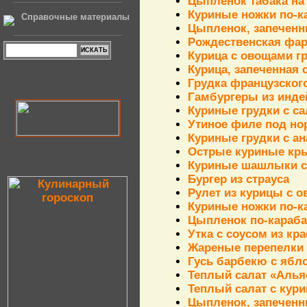
Цыпленок табака на
Куриные ножки по-к
Справочные материалы
Цыпленок, запеченн
Рождественская фа
Курица с овощами г
Курица, запеченная 
Грудка французског
Гамбургеры из инде
Куриные грудки с с
Утиное филе под но
Куриные грудки с а
Острые куриные к
Куриные шашлыки с
Бургер из страуса
Рулет из курицы с о
Куриные ножки по-
Цыпленок по-караба
Утка с соусом из кр
Жареные перепелки
Гусь барбекю с ябл
Теплый салат «Алья
Теплый салат с кури
Цыпленок, запечен