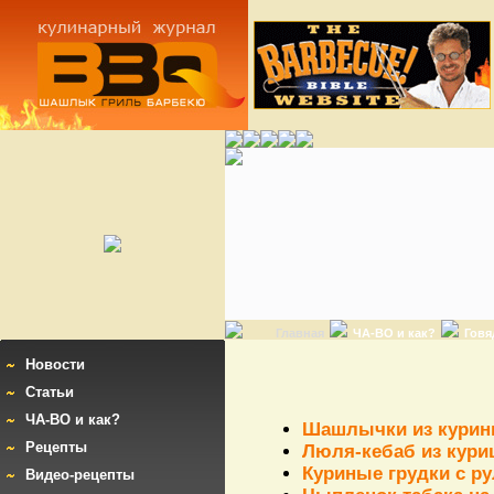
Главная
ЧА-ВО и как?
Говя
Новости
Статьи
ЧА-ВО и как?
Шашлычки из курин
Рецепты
Люля-кебаб из кур
Куриные грудки с р
Видео-рецепты