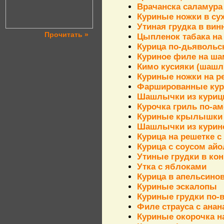
Врачанска саламура
Куриные ножки в су
Утиная грудка в ви
Прочитать »
Цыпленок табака на
Курица по-дьявольски
Куриное филе на ша
Кимо кусияки (шашл
Куриные ножки на р
Фаршированные кур
Шашлычки из кури
Курочка гриль по-а
Куриные крылышки
Шашлычки из курино
Курица на решетке с
Курица с соусом айо
Утиные грудки в ко
Утка с яблоками
Курица в апельсино
Куриные эскалопы
Куриные грудки по-
Филе страуса с ана
Куриные окорочка н