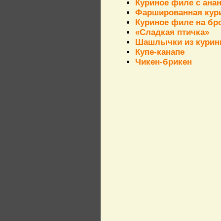
Куриное филе с ана
Фаршированная кури
Куриное филе на бр
«Сладкая птичка»
Шашлычки из курин
Купе-канапе
Чикен-брикен